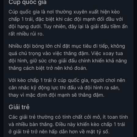
Cúp quốc gia
Cúp quốc gia là nơi thường xuyên xuất hiện kèo
chấp 1 trái, đặc biệt khi các đội mạnh đối đầu với
đội hạng dưới. Tuy nhiên, đây lại là giải đấu tiềm ẩn
rất nhiều rủi ro.
Nhiều đội bóng lớn chỉ đặt mục tiêu đi tiếp, không
quá chú trọng vào việc thắng đậm. Việc xoay tua
đội hình, giữ sức cho giải đấu chính khiến khả năng
thắng cách biệt trở nên khó đoán.
Với kèo chấp 1 trái ở cúp quốc gia, người chơi nên
cân nhắc kỹ động lực thi đấu và đội hình ra sân,
thay vì mặc định đội mạnh sẽ thắng đậm.
Giải trẻ
Các giải trẻ thường có tính chất cởi mở, ít toan tính
và nhiều bàn thắng. Điều này khiến kèo chấp 1 trái
ở giải trẻ trở nên hấp dẫn hơn về mặt tỷ số.