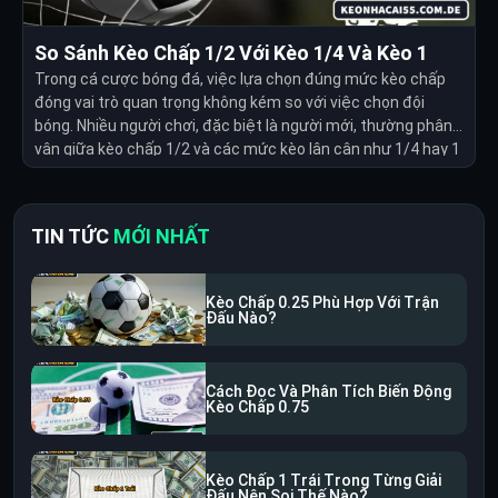
So Sánh Kèo Chấp 1/2 Với Kèo 1/4 Và Kèo 1
Trong cá cược bóng đá, việc lựa chọn đúng mức kèo chấp
đóng vai trò quan trọng không kém so với việc chọn đội
bóng. Nhiều người chơi, đặc biệt là người mới, thường phân
vân giữa kèo chấp 1/2 và các mức kèo lân cận như 1/4 hay 1
trái. Mỗi loại kèo đều […]
TIN TỨC
MỚI NHẤT
Kèo Chấp 0.25 Phù Hợp Với Trận
Đấu Nào?
Cách Đọc Và Phân Tích Biến Động
Kèo Chấp 0.75
Kèo Chấp 1 Trái Trong Từng Giải
Đấu Nên Soi Thế Nào?