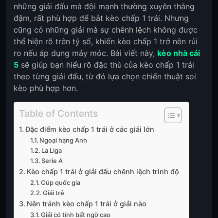
những giải đấu mà đội mạnh thường xuyên thắng
đậm, rất phù hợp để bắt kèo chấp 1 trái. Nhưng
cũng có những giải mà sự chênh lệch không được
thể hiện rõ trên tỷ số, khiến kèo chấp 1 trở nên rủi
ro nếu áp dụng máy móc. Bài viết này,
kèo nhà cái
5
sẽ giúp bạn hiểu rõ đặc thù của kèo chấp 1 trái
theo từng giải đấu, từ đó lựa chọn chiến thuật soi
kèo phù hợp hơn.
Table of Contents
Đặc điểm kèo chấp 1 trái ở các giải lớn
Ngoại hạng Anh
La Liga
Serie A
Kèo chấp 1 trái ở giải đấu chênh lệch trình độ
Cúp quốc gia
Giải trẻ
Nên tránh kèo chấp 1 trái ở giải nào
Giải có tính bất ngờ cao