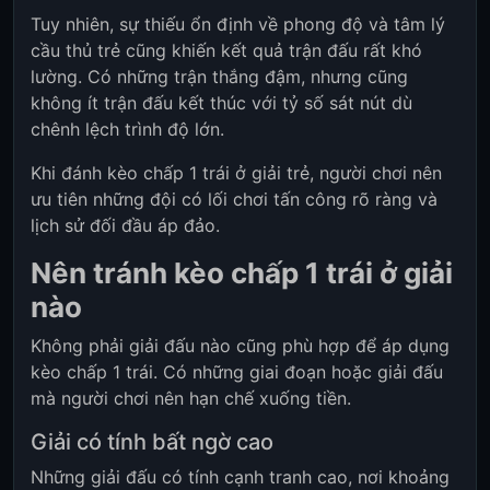
Tuy nhiên, sự thiếu ổn định về phong độ và tâm lý
cầu thủ trẻ cũng khiến kết quả trận đấu rất khó
lường. Có những trận thắng đậm, nhưng cũng
không ít trận đấu kết thúc với tỷ số sát nút dù
chênh lệch trình độ lớn.
Khi đánh kèo chấp 1 trái ở giải trẻ, người chơi nên
ưu tiên những đội có lối chơi tấn công rõ ràng và
lịch sử đối đầu áp đảo.
Nên tránh kèo chấp 1 trái ở giải
nào
Không phải giải đấu nào cũng phù hợp để áp dụng
kèo chấp 1 trái
. Có những giai đoạn hoặc giải đấu
mà người chơi nên hạn chế xuống tiền.
Giải có tính bất ngờ cao
Những giải đấu có tính cạnh tranh cao, nơi khoảng